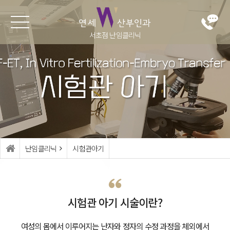
서초점 난임클리닉
난임클리
난자냉동
여성클리
병원소개
닉
닉
난자냉동
의료진
난임이란?
부인과 검진
진료시간·오시
난임 검사
배란장애·생리
는길
불순
인공수정
둘러보기
난임클리닉
시험관아기
부정출혈
시험관아기
생식기 감염
가임력보존 (난
자동결)
생식기 종양
시험관 아기 시술이란?
반복적 임신실
갱년기관리
여성의 몸에서 이루어지는 난자와 정자의 수정 과정을
체외에서