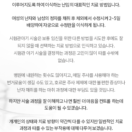
패
여성건강센터
이루어지도록 하여 이식하는 난임의 대표적인 치료 방법입니다.
원스톱 메디컬
여성의 난자와 남성의 정자를 채취 후
체외에서 수정시켜 2~5일
배양하여 자궁으로 수정란을 이식하게 됩니다.
진료
시험관아기 시술은 보통 임신을 위한 다른 방법을 시도한 후에도
잘
주산기관리
되지 않을 때 선택하는 치료 방법으로 인식하고 있습니다.
시험관 아기 시술을 결정하는 과정은 고민이 많이 따를 수밖에
여성의학
커뮤니티
ENG
없습니다.
연구소
임신사례후기
ENG
병원에 내원하는 횟수도 많아지고, 매일 주사를 사용해야 하는
온라인상담
여성의학연구
번거로움이 생길 수도 있고,
호르몬 주사 제제에 대한 불편한 증상이나
난자 채취를 하는 마취 과정에 대한 부담도 있을 것입니다.
공지사항
소
하지만 시술 과정을 잘 이해하고 나면 훨씬 더 마음을 컨트롤 하는데
W 난임영상
연구진 소개
도움이 될 수 있겠습니다.
난임연구 및 시
개개인의 상태와 치료 방향이 약간씩 다를 수 있지만
일반적인 치료
과정과 따를 수 있는 부작용에 대해 다루어 보겠습니다.
술