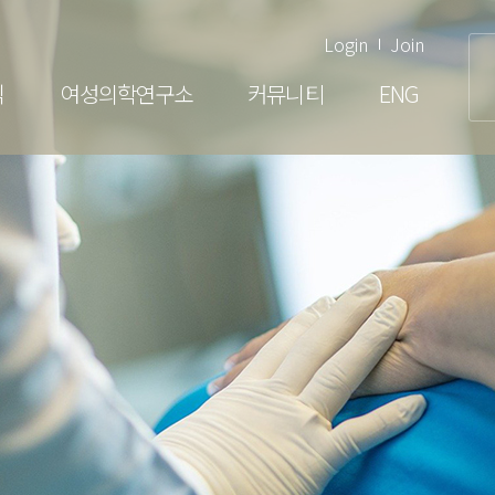
Login
Join
닉
여성의학연구소
커뮤니티
ENG
여성클리닉
부인과 검진
배란장애·생리불순
부정출혈
생식기 감염
생식기 종양
갱년기관리
여성건강센터