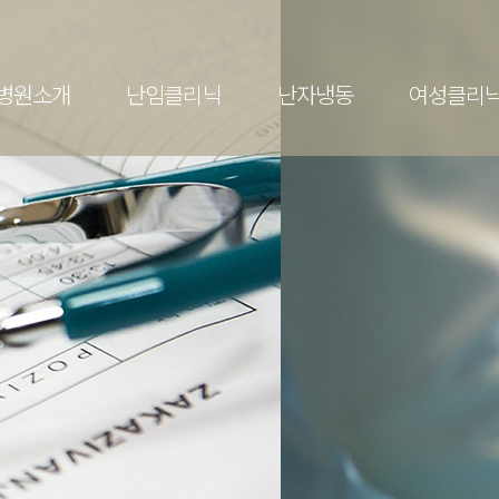
전체메뉴
병원소개
난임클리닉
난자냉동
여성클리
클리닉
난자냉동
란?
난자냉동
검사
정
아기
존 (난자동결)
 임신실패
 메디컬 진료
관리