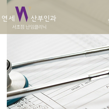
난임
병원소개
서초점 난임클리닉
난임이
의료진
난임 
진료시간·오시는길
인공수
둘러보기
시험관
가임력보
반복적
원스톱
주산기