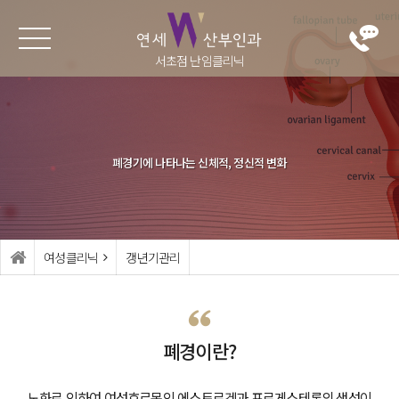
서초점 난임클리닉
난임클리
난자냉동
여성클리
병원소개
닉
닉
난자냉동
의료진
난임이란?
부인과 검진
폐경기에 나타나는 신체적, 정신적 변화
진료시간·오시
난임 검사
배란장애·생리
는길
불순
인공수정
둘러보기
여성클리닉
갱년기관리
부정출혈
시험관아기
생식기 감염
가임력보존 (난
자동결)
생식기 종양
폐경이란?
반복적 임신실
갱년기관리
노화로 인하여 여성호르몬인 에스트로겐과 프로게스테론의 생성이