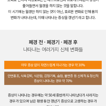
패
여성건강센터
줄어들면서
월경을 하지 않는 것을 말합니다.
이 시기에는 월경만 하지 않는 것이 아닌,
호르몬 변화로 인해 몸의
원스톱 메디컬
변화가 나타나는데,
이때 나타나는 증상을 갱년기 라고 합니다.
진료
주산기관리
폐경 전 · 폐경기 · 폐경 후
여성의학
커뮤니티
ENG
나타나는 여러가지 신체 변화들
연구소
임신사례후기
ENG
온라인상담
아무 증상 없이 자연스럽게 지나가는 경우 약 30%
여성의학연구
공지사항
소
안면홍조, 식욕감퇴, 식은땀, 감정기복, 숨참, 불면증 등 신체적 & 정신적
증상이 나타나는 경우 약 70%
W 난임영상
연구진 소개
난임연구 및 시
증상이 나타나는 경우에는 약 50세 중반까지 나타났다가 사라지는
경우가 있으며
남은 평생 동안 갱년기 증상으로 고생하는 경우가
술