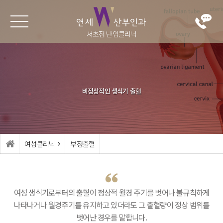
서초점 난임클리닉
난임클리
난자냉동
여성클리
병원소개
닉
닉
난자냉동
의료진
난임이란?
부인과 검진
비정상적인 생식기 출혈
진료시간·오시
난임 검사
배란장애·생리
는길
불순
인공수정
둘러보기
여성클리닉
부정출혈
부정출혈
시험관아기
생식기 감염
가임력보존 (난
자동결)
생식기 종양
여성 생식기로부터의 출혈이 정상적 월경 주기를 벗어나 불규칙하게
나타나거나
월경주기를 유지하고 있더라도 그 출혈량이 정상 범위를
반복적 임신실
갱년기관리
벗어난 경우를 말합니다.