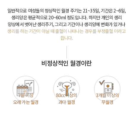
패
여성건강센터
일반적으로 여성들의 정상적인 월경 주기는 21~35일, 기간은 2~6일,
원스톱 메디컬
생리양은 평균적으로 20~60ml 정도입니다.
하지만 개인의 생리
양상에서 벗어난 생리주기, 그리고 기간이나 생리양에 변화가 있거나
진료
생리를 하는 기간이 아닐 때 출혈이 나타나는 경우를
부정출혈 이라고
합니다.
주산기관리
여성의학
커뮤니티
ENG
비정상적인 월경이란
연구소
임신사례후기
ENG
온라인상담
여성의학연구
공지사항
소
7일 이상
80cc이상의
3개월 이상의
오래 가는 월경
과다 월경
무월경
W 난임영상
연구진 소개
난임연구 및 시
술