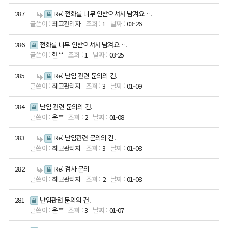
패
여성건강센터
287
Re: 전화를 너무 안받으셔서 남겨요….
최고관리자
1
03-26
원스톱 메디컬
진료
286
전화를 너무 안받으셔서 남겨요….
한**
1
03-25
주산기관리
285
Re: 난임 관련 문의의 건.
최고관리자
3
01-09
여성의학
커뮤니티
ENG
284
난임 관련 문의의 건.
연구소
임신사례후기
ENG
윤**
2
01-08
온라인상담
283
Re: 난임관련 문의의 건.
여성의학연구
최고관리자
3
01-08
공지사항
소
282
Re: 검사 문의
최고관리자
2
01-08
W 난임영상
연구진 소개
281
난임관련 문의의 건.
난임연구 및 시
윤**
3
01-07
술