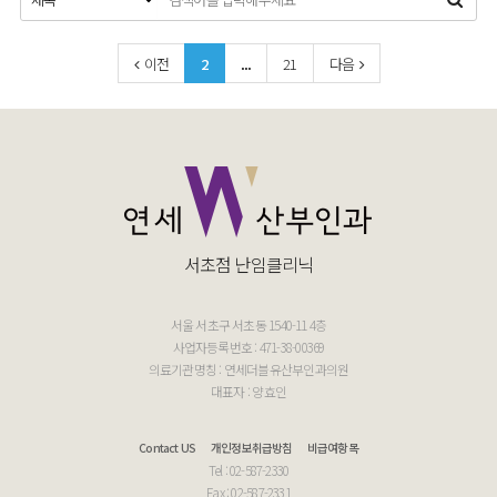
이전
2
...
21
다음
서초점 난임클리닉
서울 서초구 서초동 1540-11 4층
사업자등록번호 : 471-38-00369
의료기관명칭 : 연세더블유산부인과의원
대표자 : 양효인
Contact US
개인정보취급방침
비급여항목
Tel : 02-587-2330
Fax : 02-587-2331