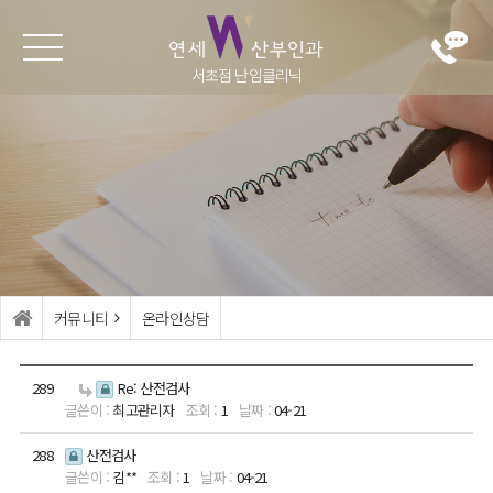
서초점 난임클리닉
난임클리
난자냉동
여성클리
병원소개
닉
닉
난자냉동
의료진
난임이란?
부인과 검진
진료시간·오시
난임 검사
배란장애·생리
는길
불순
인공수정
둘러보기
커뮤니티
온라인상담
부정출혈
시험관아기
생식기 감염
가임력보존 (난
289
Re: 산전검사
최고관리자
1
04-21
자동결)
생식기 종양
288
산전검사
반복적 임신실
갱년기관리
김**
1
04-21