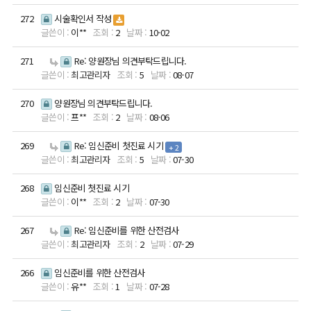
패
여성건강센터
272
시술확인서 작성
이**
2
10-02
원스톱 메디컬
진료
271
Re: 양원장님 의견부탁드립니다.
최고관리자
5
08-07
주산기관리
270
양원장님 의견부탁드립니다.
프**
2
08-06
여성의학
커뮤니티
ENG
269
Re: 임신준비 첫진료 시기
+ 2
연구소
임신사례후기
ENG
최고관리자
5
07-30
온라인상담
268
임신준비 첫진료 시기
여성의학연구
이**
2
07-30
공지사항
소
267
Re: 임신준비를 위한 산전검사
최고관리자
2
07-29
W 난임영상
연구진 소개
266
임신준비를 위한 산전검사
난임연구 및 시
유**
1
07-28
술