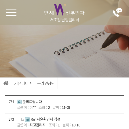
서초점 난임클리닉
난임클리
난자냉동
여성클리
병원소개
닉
닉
난자냉동
의료진
난임이란?
부인과 검진
진료시간·오시
난임 검사
배란장애·생리
는길
불순
인공수정
둘러보기
커뮤니티
온라인상담
부정출혈
시험관아기
생식기 감염
가임력보존 (난
274
문의드립니다
이**
2
11-25
자동결)
생식기 종양
273
Re: 시술확인서 작성
반복적 임신실
갱년기관리
최고관리자
1
10-10