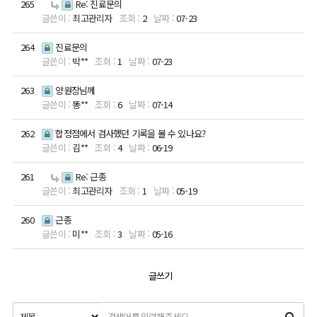
265
Re: 진료문의
최고관리자
2
07-23
264
진료문의
박**
1
07-23
263
양원장님께
똥**
6
07-14
262
합정점에서 검사했던 기록을 볼 수 있나요?
김**
4
06-19
261
Re: 근종
최고관리자
1
05-19
260
근종
미**
3
05-16
글쓰기