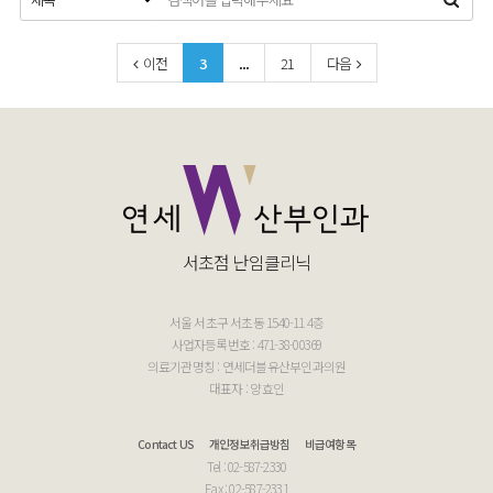
이전
3
...
21
다음
서초점 난임클리닉
서울 서초구 서초동 1540-11 4층
사업자등록번호 : 471-38-00369
의료기관명칭 : 연세더블유산부인과의원
대표자 : 양효인
Contact US
개인정보취급방침
비급여항목
Tel : 02-587-2330
Fax : 02-587-2331